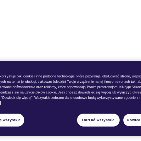
nie do waporyzacji VEEV
orzystuje pliki cookie i inne podobne technologie, które pozwalają: obsługiwać stronę, ulep
Czym jest VEEV inPRIME?
ych na temat jej obsługi, trakować (śledzić) Twoje urządzenie na tej i innych stronach tak, 
izowane doświadczenia oraz reklamy, które odpowiadają Twoim preferencjom. Klikając "Akce
gadzasz się na użycie plików cookie. Jeśli chcesz dowiedzieć się więcej lub wyłączyć określ
Jakie są różnice pomiędzy VEEV-em inPRIME a innymi ur
nij "Dowiedz się więcej". Wszystkie zebrane dane osobowe będą wykorzystywane zgodnie z
i
zawierającymi nikotynę?
ę wszystkie
Odrzuć wszystkie
Dowiedz
Jaką technologię grzewczą ma VEEV inPRIME?
Jak używać VEEV-a inPRIME?