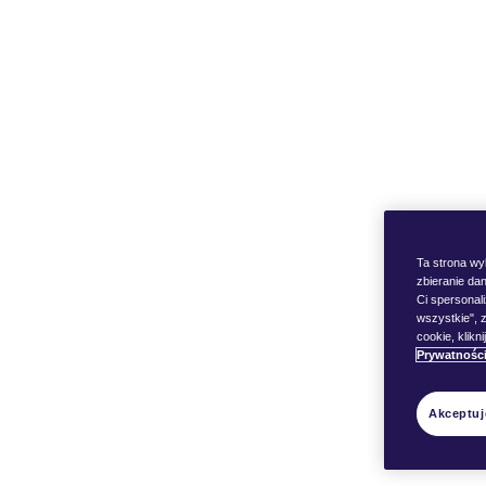
Produkty
Gdzie kupić VEEV-a?
Oferty specjalne
Urządze
Ta strona wyk
zbieranie dan
Urządzenie do waporyzacji
Ci spersonal
wszystkie", z
VEEV inPRIME
cookie, klik
Prywatnośc
Pojemniki z płynem VEEV
inPRIME
Akceptuj
Gwarancja i reklamacje