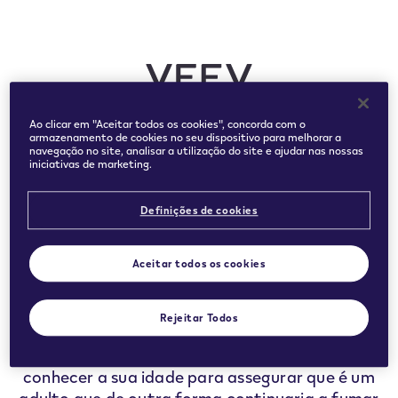
Introduza a sua data de nascimento para confirmar que é
Ao clicar em "Aceitar todos os cookies", concorda com o
armazenamento de cookies no seu dispositivo para melhorar a
um utilizador adulto de produtos de tabaco ou nicotina.
navegação no site, analisar a utilização do site e ajudar nas nossas
iniciativas de marketing.
Date
MÊS *
ANO *
MÊS
ANO
of
Definições de cookies
birth
CONFIRMAR
Aceitar todos os cookies
Rejeitar Todos
Este website contém informação sobre os
nossos produtos sem fumo. Precisamos de
conhecer a sua idade para assegurar que é um