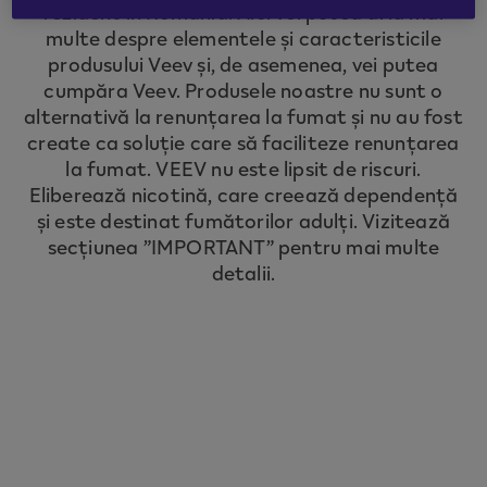
rezident în România. Aici vei putea afla mai
to redirect you to the country you are
multe despre elementele și caracteristicile
located in.
produsului Veev și, de asemenea, vei putea
cumpăra Veev. Produsele noastre nu sunt o
alternativă la renunțarea la fumat și nu au fost
CONTINUE
create ca soluție care să faciliteze renunțarea
la fumat. VEEV nu este lipsit de riscuri.
Eliberează nicotină, care creează dependență
și este destinat fumătorilor adulți. Vizitează
secțiunea ”IMPORTANT” pentru mai multe
detalii.