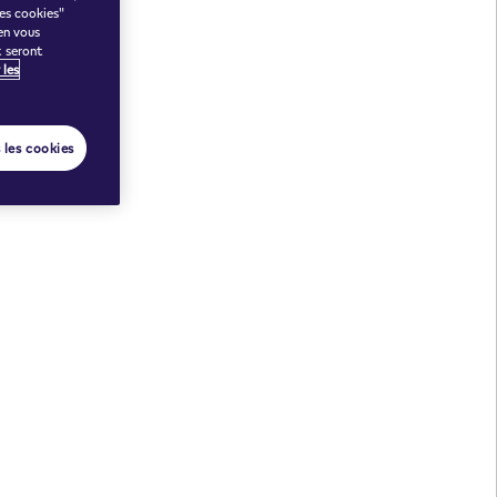
des cookies"
en vous
t seront
 les
 les cookies