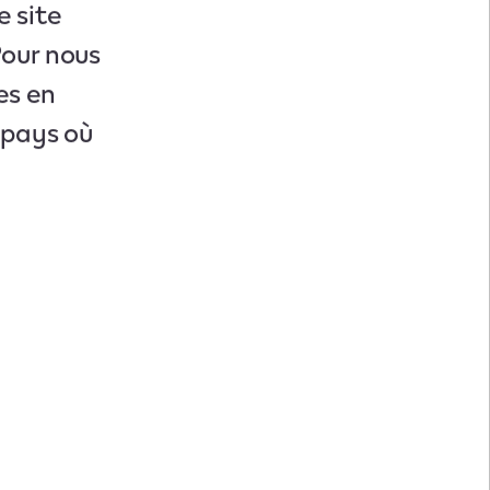
e site
Pour nous
es en
u pays où