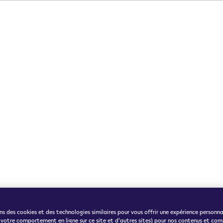
ns des cookies et des technologies similaires pour vous offrir une expérience personna
 votre comportement en ligne sur ce site et d'autres sites) pour nos contenus et com