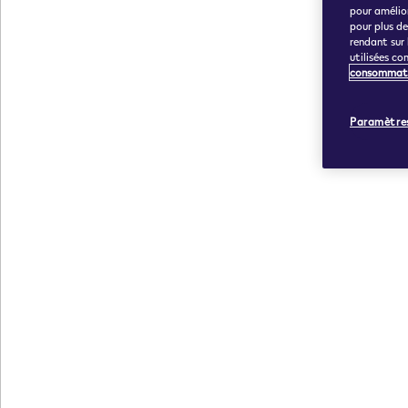
pour amélior
pour plus d
rendant sur
utilisées co
consommat
Paramètres