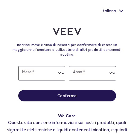
portunità per far sentire la tua voce
Nuovi Extra Flavours
onario della Commissione Europea.
Italiano
﬋
Skip to content
Return to Nav
Inserisci mese e anno di nascita per confermare di essere un
Tutti i punti vendita e i
maggiorenne fumatore o utilizzatore di altri prodotti contenenti
nicotina.
rivenditori VEEV a BISACCIA
Date
Mese *
Anno *
of
Mese
Anno
Tutti i negozi e rivenditori VEEV per trovare il tuo rifornitore degli ultimi
birth
prodotti e accessori VEEV.
Tutti i negozi VEEV
Conferma
AV
BISACCIA
We Care
Rivendite
Questo sito contiene informazioni sui nostri prodotti, quali
sigarette elettroniche e liquidi contenenti nicotina, e quindi