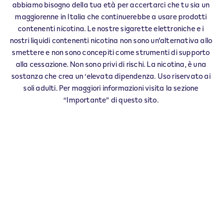
BISACCIA - 0007
abbiamo bisogno della tua età per accertarci che tu sia un
‎VIA VALLE SPAURO SNC
maggiorenne in Italia che continuerebbe a usare prodotti
Agip Bar
contenenti nicotina. Le nostre sigarette elettroniche e i
83044
BISACCIA
AV
nostri liquidi contenenti nicotina non sono un'alternativa allo
IT
smettere e non sono concepiti come strumenti di supporto
alla cessazione. Non sono privi di rischi. La nicotina, è una
IQOS Partner BISACCIA - 0006
sostanza che crea un ‘elevata dipendenza. Uso riservato ai
‎VIA XXIII LUGLIO 132
soli adulti. Per maggiori informazioni visita la sezione
83044
BISACCIA
AV
IT
“Importante” di questo sito.
Questo prodotto non è privo di rischi e
fornisce nicotina che crea dipendenza. Solo
per maggiorenni che altrimenti
continuerebbero a fumare o ad usare altri
prodotti con nicotina.
Esercita il tuo diritto di recesso entro 30 giorni dalla