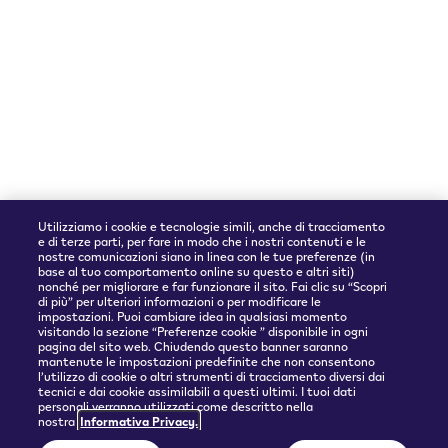
Accettiamo
Utilizziamo i cookie e tecnologie simili, anche di tracciamento
e di terze parti, per fare in modo che i nostri contenuti e le
nostre comunicazioni siano in linea con le tue preferenze (in
base al tuo comportamento online su questo e altri siti)
nonché per migliorare e far funzionare il sito. Fai clic su “Scopri
Partner spedizioni
di più” per ulteriori informazioni o per modificare le
impostazioni. Puoi cambiare idea in qualsiasi momento
visitando la sezione “Preferenze cookie ” disponibile in ogni
pagina del sito web. Chiudendo questo banner saranno
mantenute le impostazioni predefinite che non consentono
l’utilizzo di cookie o altri strumenti di tracciamento diversi dai
tecnici e dai cookie assimilabili a questi ultimi. I tuoi dati
personali verranno utilizzati come descritto nella
nostra
Informativa Privacy.
© 2026 Philip Morris Products SA.