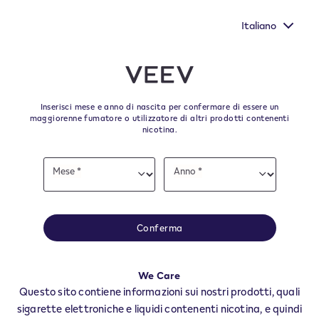
Hai ancora un'altra opportunità per far sentire la tua voce
compilando il questionario della Commissione Europea.
Italiano
﬋
Skip to content
Return to Nav
Inserisci mese e anno di nascita per confermare di essere un
Tutti i negozi e i rivenditori
maggiorenne fumatore o utilizzatore di altri prodotti contenenti
nicotina.
VEEV Avellino
Date
Mese *
Anno *
of
Mese
Anno
Tutti i negozi e rivenditori VEEV per trovare il tuo rifornitore degli ultimi
birth
prodotti e accessori VEEV.
Tutti i negozi VEEV
Conferma
AV
ALTAVILLA IRPINA
We Care
ANDRETTA
Questo sito contiene informazioni sui nostri prodotti, quali
AQUILONIA
sigarette elettroniche e liquidi contenenti nicotina, e quindi
ARIANO IRPINO