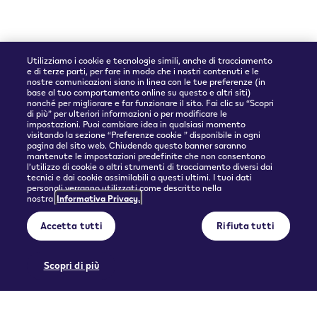
Utilizziamo i cookie e tecnologie simili, anche di tracciamento
e di terze parti, per fare in modo che i nostri contenuti e le
nostre comunicazioni siano in linea con le tue preferenze (in
base al tuo comportamento online su questo e altri siti)
nonché per migliorare e far funzionare il sito. Fai clic su “Scopri
Partner spedizioni
di più” per ulteriori informazioni o per modificare le
impostazioni. Puoi cambiare idea in qualsiasi momento
visitando la sezione “Preferenze cookie ” disponibile in ogni
pagina del sito web. Chiudendo questo banner saranno
mantenute le impostazioni predefinite che non consentono
l’utilizzo di cookie o altri strumenti di tracciamento diversi dai
tecnici e dai cookie assimilabili a questi ultimi. I tuoi dati
personali verranno utilizzati come descritto nella
nostra
Informativa Privacy.
© 2026 Philip Morris Products SA.
Accetta tutti
Rifiuta tutti
Privacy policy
Condizioni d'uso
Informazioni precontrattuali e Condizioni generali di vendita
Preferenze cookie
Scopri di più
QUESTO PRODOTTO NON È PRIVO DI RISCHI E FORNISCE NICOTINA CHE CREA
DIPENDENZA. SOLO PER MAGGIORENNI.
Licenza d'uso di contenuto generato dall'utente