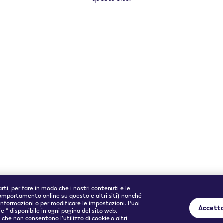
Dispositivi e pod VEEV che
non usi più
e
Dichiarazione di accessibilit
i
Informativa accessibilità
Dispositivo VEEV ONE
Informazioni sui pod VEEV
ONE
Verifica della maggiore età
rti, per fare in modo che i nostri contenuti e le
comportamento online su questo e altri siti) nonché
ori informazioni o per modificare le impostazioni. Puoi
Accetta
 ” disponibile in ogni pagina del sito web.
e non consentono l’utilizzo di cookie o altri