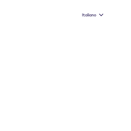
Italiano
Informazioni importanti
Store Locator