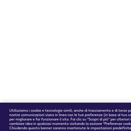
FAQ
VEEV
Garanzia e
sostituzion
Contattac
Accettiamo
Utilizziamo i cookie e tecnologie simili, anche di tracciamento e di terze pa
nostre comunicazioni siano in linea con le tue preferenze (in base al tuo 
per migliorare e far funzionare il sito. Fai clic su “Scopri di più” per ulteri
cambiare idea in qualsiasi momento visitando la sezione “Preferenze cookie
Chiudendo questo banner saranno mantenute le impostazioni predefinite ch