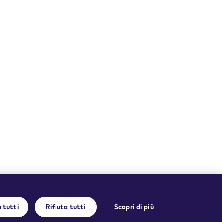
Lingua
Italiano
à
Partner spedizioni
 tutti
Rifiuta tutti
Scopri di più