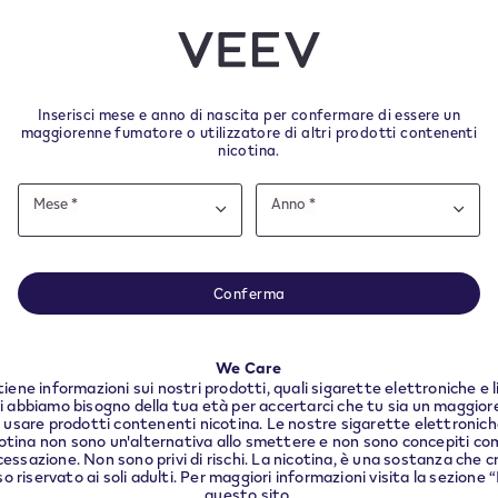
sce nicotina che crea dipendenza. Solo per maggi
Inserisci mese e anno di nascita per confermare di essere un
maggiorenne fumatore o utilizzatore di altri prodotti contenenti
o ad usare altri prodotti con nicotina.
nicotina.
Date
Mese *
Anno *
of
Mese
Anno
Mese
Anno
birth
sito è destinato all'Italia- Al fine di garantire la co
i dalla consegna.
equisiti legali locali dobbiamo reindirizzarti al paese i
Conferma
trovi.
We Care
CONTINUA
ene informazioni sui nostri prodotti, quali sigarette elettroniche e 
Link Utili
di abbiamo bisogno della tua età per accertarci che tu sia un maggiore
usare prodotti contenenti nicotina. Le nostre sigarette elettroniche e
otina non sono un'alternativa allo smettere e non sono concepiti co
Restituisci il tuo prodotto
cessazione. Non sono privi di rischi. La nicotina, è una sostanza che c
 riservato ai soli adulti. Per maggiori informazioni visita la sezione
questo sito.