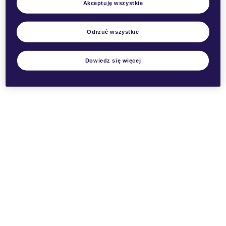
Akceptuję wszystkie
VEEV NOW
Odrzuć wszystkie
VEEV NOW w Polsce dostęny jest w 8 smakach. Każdy
znajdzie coś dla siebie – od pełnych, intensywnych
aromatów z urozmaiconą nutą owocową po świeże i
Dowiedz się więcej
egzotyczne warianty.
Klasyczny smak VEEV NOW Blue Mint zachwyci Cię
świeżością mięty. VEEV NOW Mauve z aromatem
truskawek i owoców leśnych z chłodzącymi nutami a
może aromat arbuza z nutami mentolowymi? To tylko trzy
z ośmiu aromatów e-papierosa VEEV NOW.
Bez względu na to, który wybierzesz, możesz być pewien,
że do ich stworzenia użyliśmy najwyższej jakości
składników. Obecnie wszystkie warianty VEEV NOW
zawierają 2 ml wysokiej jakości płynu, w którym zawarta
jest nikotyna (1.8%, 20 mg/ml)
Praktyczny jednorazowy e-