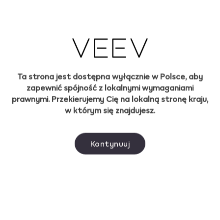
Nowe smaki VEEV inPRIME
– dostępne również w
nowym formacie
Dowiedz się więcej
Ta strona jest dostępna wyłącznie w Polsce, aby
zapewnić spójność z lokalnymi wymaganiami
prawnymi. Przekierujemy Cię na lokalną stronę kraju,
w którym się znajdujesz.
Cze. 29, 2026
VEEV na festiwalach
muzycznych 2026.
Kontynuuj
Znajdziesz nas w strefach
IQOS, BONDS by IQOS i ZYN
Dowiedz się więcej