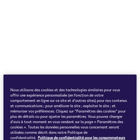
Nous utilisons des cookies et des technologies similaires pour vous
offrir une expérience personnalisée (en fonction de votre
comportement en ligne sur ce site et d'autres sites) pour nos contenus
et communications ; pour améliorer le site ; exploiter le site ; et
mémoriser vos préférences. Cliquez sur "Paramètres des cookies" pour
plus de détails ou pour ajuster les paramètres. Vous pouvez changer
d'avis à tout moment en vous rendant sur la page « Paramètres des
cookies ». Toutes les données personnelles vous concernant seront
utilisées comme décrit dans notre Politique de
confidentialité.
Politique de confidentialité pour les consommateurs