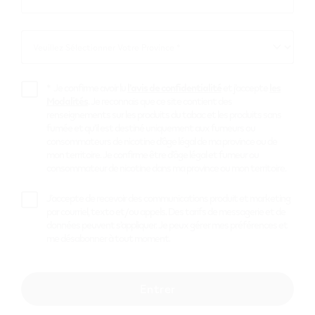
livraison
Courriel
*
automatique de
Veuillez Sélectionner Votre Province *
VEEV!
Veuillez
Sélectionner
Votre
*
Je confirme avoir lu
l’avis de confidentialité
et j’accepte
les
Province
Vos saveurs préférées, livrées
Modalités
. Je reconnais que ce site contient des
renseignements sur les produits du tabac et les produits sans
automatiquement chaque mois.
fumée et qu’il est destiné uniquement aux fumeurs ou
consommateurs de nicotine d’âge légal de ma province ou de
mon territoire. Je confirme être d’âge légal et fumeur ou
consommateur de nicotine dans ma province ou mon territoire.
Commencer
J’accepte de recevoir des communications produit et marketing
par courriel, texto et/ou appels. Des tarifs de messagerie et de
données peuvent s’appliquer. Je peux gérer mes préférences et
me désabonner à tout moment.
Ayez l’esprit
Entrer