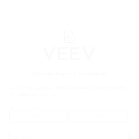
﬋
Créez un compte
|
Se connecte
Confirmez que vous êtes un adulte consommateur
de tabac ou nicotine
Gagnez 500 points
Date de Naissance
en vous
inscrivant à la
Courriel *