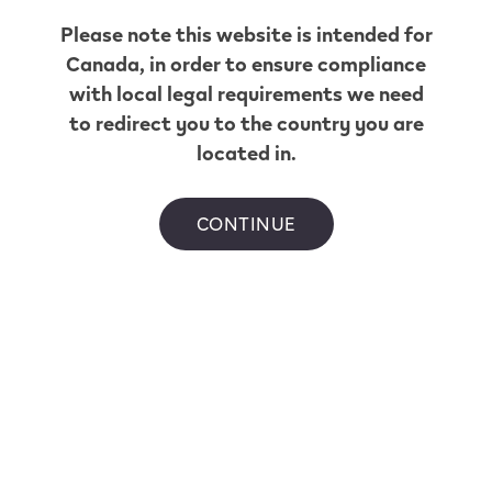
N’importe quelle saveur.
Please note this website is intended for
Canada
, in order to ensure compliance
À tout moment.
with local legal requirements we need
to redirect you to the country you are
Profitez d’un accès à la gamme complète de
located in.
capsules VEEV. Essayez une nouvelle saveur ou
procurez-vous celles que vous aimez déjà.
CONTINUE
Commencer
Renseignement utiles.