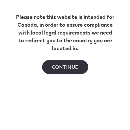
appareil
VEEV.
Appuyez
Please note this website is intended for
sur
Canada
, in order to ensure compliance
le
Nous avons oublié de parler de
bouton
with local legal requirements we need
quelque chose?
pendant
to redirect you to the country you are
1
seconde
located in.
pour
Vous pouvez nous joindre de plusieurs façons.
allumer
l’appareil
CONTINUE
pour
la
première
utilisation.
Profitez
Nous sommes prêts à vous aider;
de
votre
écrivez à l’adresse contact.ca@veev-vape.com.
séance
de
vapotage
Changez