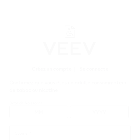
﬋
Créez un compte
|
Se connecte
Confirmez que vous êtes un adulte consommateur
de tabac ou nicotine
Premières
Date de Naissance
étapes
Courriel *
Courriel