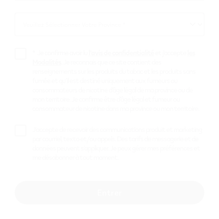
avec VEEV.
*
Veuillez Sélectionner Votre Province *
Veuillez
Sélectionner
Votre
*
Je confirme avoir lu
l’avis de confidentialité
et j’accepte
les
Province
Modalités
. Je reconnais que ce site contient des
renseignements sur les produits du tabac et les produits sans
fumée et qu’il est destiné uniquement aux fumeurs ou
Utilisation de votre appareil
consommateurs de nicotine d’âge légal de ma province ou de
mon territoire. Je confirme être d’âge légal et fumeur ou
VEEV
consommateur de nicotine dans ma province ou mon territoire.
J’accepte de recevoir des communications produit et marketing
Préparer
par courriel, texto et/ou appels. Des tarifs de messagerie et de
Retirez la languette avant d’utiliser la capsule VEEV.
données peuvent s’appliquer. Je peux gérer mes préférences et
me désabonner à tout moment.
Insérer
Choisissez votre saveur et insérez la capsule VEEV
dans votre appareil VEEV. Une vibration rapide et le
Entrer
clignotement du voyant confirment que la capsule
VEEV est correctement insérée.