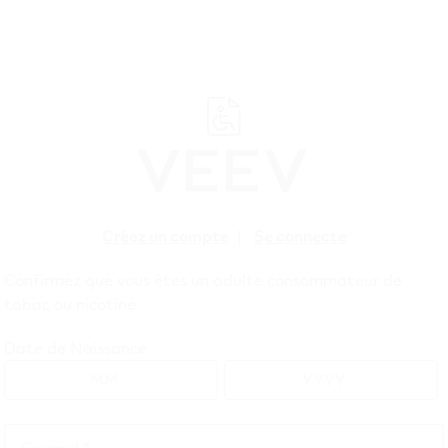
Créez un compte
|
Se connecte
Soutien
Rense
Confirmez que vous êtes un adulte consommateur de
tabac ou nicotine
Date de Naissance
Courriel *