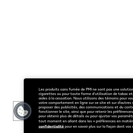
Liens utiles
Rothmans Benson & Hedges
Accueil
Inc.
© 2026 Publication
Acheter
Tous les m
VEEV
Les produits sans fumée de PMI ne sont pas une solutio
cigarettes ou pour toute forme d’utilisation de tabac e
aides à la cessation. Nous utilisons des témoins pour vo
votre comportement en ligne sur ce site et sur d’autres
proposer des publicités, des communications et du conte
fonctionner le site, ainsi que pour retenir les préférenc
pour obtenir plus de détails ou pour ajuster vos paramèt
tout moment en allant dans les « préférences en matière
confidentialité
pour en savoir plus sur la façon dont vos