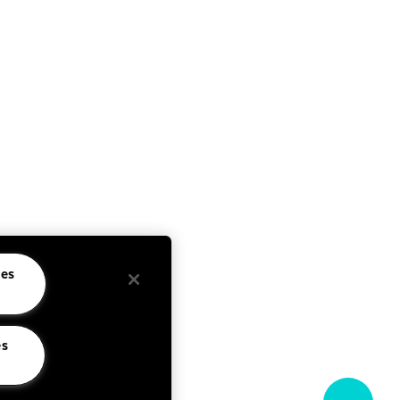
idique
Sociaux
de
Facebook
dentialité
Instagram
tions
YouTube
lisation
rences de
Langue
es
Français
les
es