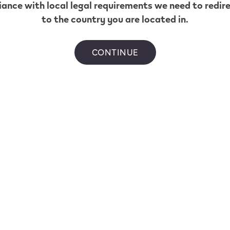
ance with local legal requirements we need to redir
vous permet de su
to the country you are located in.
vapotage et de v
Découvrez notre 
CONTINUE
tabac et de men
Klarna. Achetez 
intérêt
* Basé sur une d
selon les habitud
qu’en Ontario et