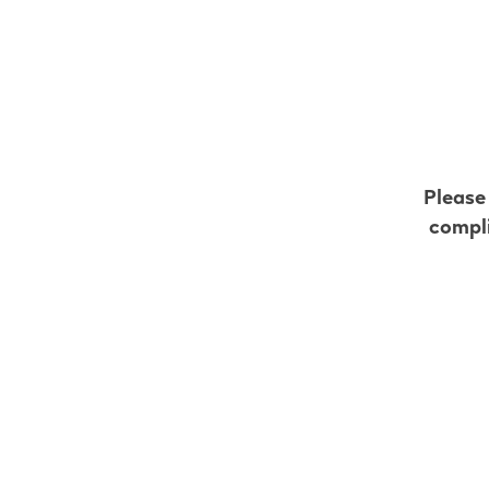
s
Please
compli