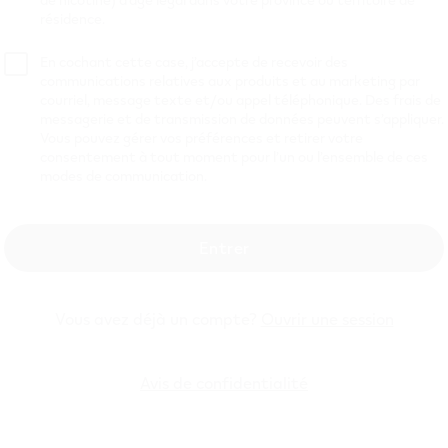
résidence.
l’emploi offrant
nettoyage ou rem
En cochant cette case, j’accepte de recevoir des
contient 1,8 % (
communications relatives aux produits et au marketing par
courriel, message texte et/ou appel téléphonique. Des frais de
Découvrez notre
messagerie et de transmission de données peuvent s’appliquer.
Vous pouvez gérer vos préférences et retirer votre
consentement à tout moment pour l’un ou l’ensemble de ces
Klarna. Achetez.
modes de communication.
*Basé sur une du
selon les habitude
Entrer
Vous avez déjà un compte?
Ouvrir une session
le givre avec not
Avis de confidentialité