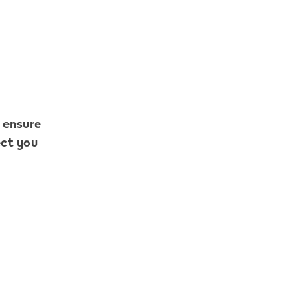
W.
o ensure
ect you