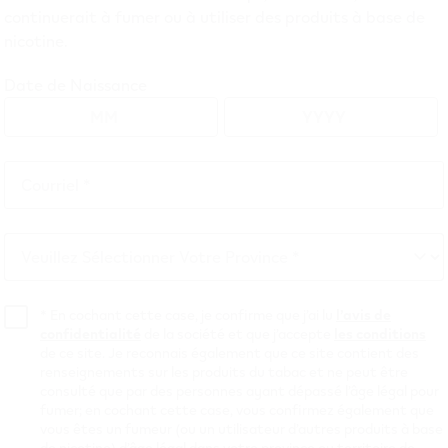
continuerait à fumer ou à utiliser des produits à base de
nicotine.
VEEV 
Date de Naissance
Raspnb
intens
Courriel *
Courriel
*
$
34.99
Veuillez Sélectionner Votre Province *
Veuillez
Sélectionner
Magasiner e
Votre
*
En cochant cette case, je confirme que j’ai lu
l’avis de
confidentialité
de la société et que j’accepte
les conditions
Province
de ce site. Je reconnais également que ce site contient des
renseignements sur les produits du tabac et ne peut être
NOUVEAU! Décou
consulté que par des personnes ayant dépassé l’âge légal pour
Saveur de fruit i
fumer; en cochant cette case, vous confirmez également que
vous êtes un fumeur (ou un utilisateur d’autres produits à base
VEEV NOW 18 mL 
de nicotine) d’âge légal dans votre province ou territoire de