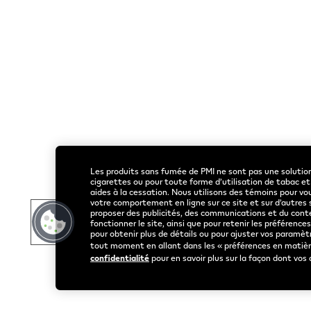
Rothmans Benson & Hedges
Accueil
Inc.
© 2026 Publication
Acheter
Tous les m
VEEV
Les produits sans fumée de PMI ne sont pas une solutio
cigarettes ou pour toute forme d’utilisation de tabac e
aides à la cessation. Nous utilisons des témoins pour vo
votre comportement en ligne sur ce site et sur d’autres
proposer des publicités, des communications et du conte
fonctionner le site, ainsi que pour retenir les préférenc
pour obtenir plus de détails ou pour ajuster vos paramèt
tout moment en allant dans les « préférences en matière
confidentialité
pour en savoir plus sur la façon dont vos