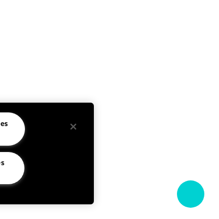
de
Facebook
dentialité
Instagram
tions
YouTube
lisation
rences de
Langue
es
Français
les
es