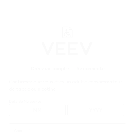
﬋
Créez un compte
|
Se connecte
Confirmez que vous êtes un adulte consommateur
WEBSHOP
>
VEEV
>
VEEV NOW
>
VEEV NOW 5 mL
de tabac ou nicotine
Date de Naissance
Courriel *
Courriel