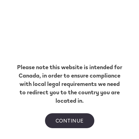
bouffée.
4. Préchargé
Pas de fils. Aucune charge n’est nécessaire.
*Sur la base d’une durée de bouffée d’une
Please note this website is intended for
seconde. Peut varier en fonction des habitudes
Canada
, in order to ensure compliance
d’utilisation individuelles.
with local legal requirements we need
to redirect you to the country you are
located in.
CONTINUE
1. Technologie activée par bouffée.