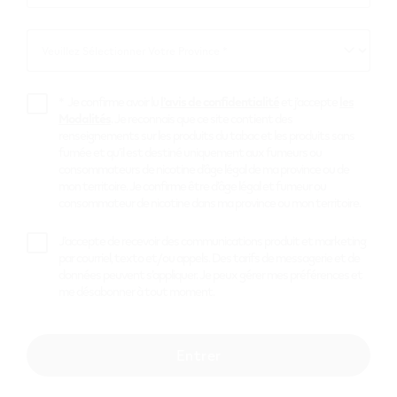
*
Veuillez Sélectionner Votre Province *
Veuillez
Sélectionner
Votre
*
Je confirme avoir lu
l’avis de confidentialité
et j’accepte
les
Province
Modalités
. Je reconnais que ce site contient des
renseignements sur les produits du tabac et les produits sans
fumée et qu’il est destiné uniquement aux fumeurs ou
consommateurs de nicotine d’âge légal de ma province ou de
mon territoire. Je confirme être d’âge légal et fumeur ou
consommateur de nicotine dans ma province ou mon territoire.
J’accepte de recevoir des communications produit et marketing
par courriel, texto et/ou appels. Des tarifs de messagerie et de
données peuvent s’appliquer. Je peux gérer mes préférences et
me désabonner à tout moment.
VEEV NOW 5 ml Watermelon - Fruit
intense
Entrer
$
17.99