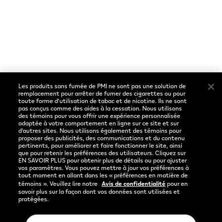
Avis de confidentialité
Conditions d'utilisation
Préférences de cookies
Les produits sans fumée de PMI ne sont pas une solution de
Sociaux
Langue
remplacement pour arrêter de fumer des cigarettes ou pour
toute forme d’utilisation de tabac et de nicotine. Ils ne sont
pas conçus comme des aides à la cessation. Nous utilisons
Facebook
Français
des témoins pour vous offrir une expérience personnalisée
adaptée à votre comportement en ligne sur ce site et sur
Instagram
d’autres sites. Nous utilisons également des témoins pour
proposer des publicités, des communications et du contenu
pertinents, pour améliorer et faire fonctionner le site, ainsi
YouTube
que pour retenir les préférences des utilisateurs. Cliquez sur
EN SAVOIR PLUS pour obtenir plus de détails ou pour ajuster
vos paramètres. Vous pouvez mettre à jour vos préférences à
tout moment en allant dans les « préférences en matière de
témoins ». Veuillez lire notre
Avis de confidentialité
pour en
savoir plus sur la façon dont vos données sont utilisées et
protégées.