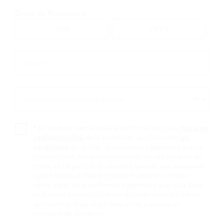
Date de Naissance
Vue de carte
Parcourez tous les détaillants VEEV
Courriel *
Courriel
*
Alberta
Veuillez Sélectionner Votre Province *
Veuillez
Sélectionner
Votre
Hanna
*
En cochant cette case, je confirme que j’ai lu
l’avis de
Province
confidentialité
de la société et que j’accepte
les
Fas Gas Hanna
conditions
de ce site. Je reconnais également que ce
site contient des renseignements sur les produits du
tabac et ne peut être consulté que par des personnes
332 2nd Ave East
,
Hanna
ayant dépassé l’âge légal pour fumer; en cochant
Obtenir Itinéraire
cette case, vous confirmez également que vous êtes
un fumeur (ou un utilisateur d’autres produits à base
de nicotine) d’âge légal dans votre province ou
territoire de résidence.
Liens utiles