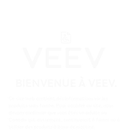
﬋
Parcourez tous les détaillants VEEV
BIENVENUE À VEEV.
Alberta
Ce site web contient des informations sur les
Hanna
produits sans fumée. Pour accéder au site, nous
Tous les détaillants
devons confirmer que vous êtes un adulte au
Canada qui, autrement, continuerait à fumer ou à
VEEV Hanna
utiliser des produits à base de nicotine.