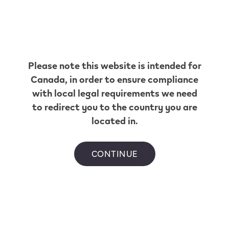
Fas gas hinton
446 Carmichael Lane
,
Hinton
Obtenir Itinéraire
Jeles Grocery
Please note this website is intended for
and Gas Bar
Canada
, in order to ensure compliance
with local legal requirements we need
356 SWITZER DRIVE
,
Hinton
to redirect you to the country you are
Obtenir Itinéraire
located in.
PETRO
CANADA #85649
CONTINUE
470 CARMICHAEL LANE
,
Hinton
Obtenir Itinéraire
Petro Canada
78013