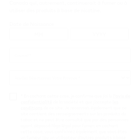
Canada qui, autrement, continuerait à fumer ou à
utiliser des produits à base de nicotine.
Vue de carte
Date de Naissance
Parcourez tous les détaillants VEEV
Courriel *
Courriel
Alberta
*
Hinton
Veuillez Sélectionner Votre Province *
Veuillez
Sélectionner
7-Eleven
Votre
*
En cochant cette case, je confirme que j’ai lu
l’avis de
Province
#27985
confidentialité
de la société et que j’accepte
les
conditions
de ce site. Je reconnais également que ce
site contient des renseignements sur les produits du
110 SWITZER DRIVE
,
Hinton
tabac et ne peut être consulté que par des personnes
Obtenir Itinéraire
ayant dépassé l’âge légal pour fumer; en cochant
cette case, vous confirmez également que vous êtes
Husky Hinton
un fumeur (ou un utilisateur d’autres produits à base