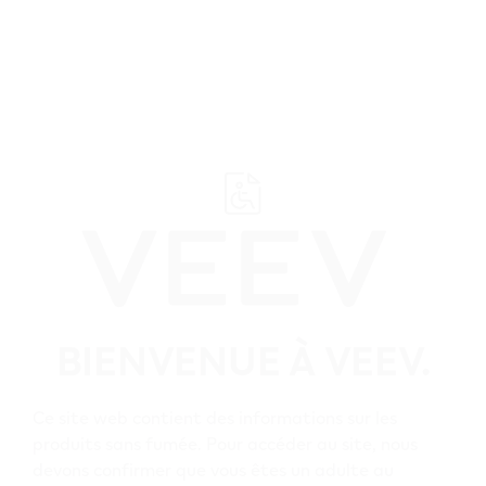
﬋
Parcourez tous les détaillants VEEV
Alberta
BIENVENUE À VEEV.
Hinton
Tous les détaillants
Ce site web contient des informations sur les
produits sans fumée. Pour accéder au site, nous
VEEV Hinton
devons confirmer que vous êtes un adulte au