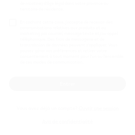
de nicotine) d’âge légal dans votre province ou
511 Gregg Ave
,
Hinton
territoire de résidence.
Obtenir Itinéraire
En cochant cette case, j’accepte de recevoir des
HINTON-
communications relatives aux produits et au
JASPER ESSO
marketing par courriel, message texte et/ou appel
téléphonique. Des frais de messagerie et de
transmission de données peuvent s’appliquer. Vous
438 Smith St
,
Hinton
pouvez gérer vos préférences et retirer votre
Obtenir Itinéraire
consentement à tout moment pour l’un ou l’ensemble
de ces modes de communication.
Shell C00103
325 Gregg Avenue
,
Hinton
Entrer
Obtenir Itinéraire
Valley
Mart/Esso
Vous avez déjà un compte?
Ouvrir une session
106 Market St
,
Hinton
Avis de confidentialité
Obtenir Itinéraire