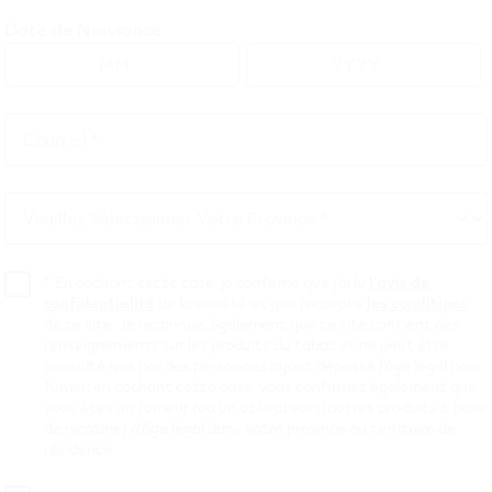
Date de Naissance
Courriel *
Courriel
er
etter
Letter
Letter
Letter
Letter
Letter
Letter
Letter
Letter
Letter
Letter
Letter
Letter
Letter
Letter
M
N
O
P
Q
R
S
T
U
V
W
X
Y
Z
*
M
N
O
P
Q
R
S
T
U
V
W
X
Y
Z
Veuillez Sélectionner Votre Province *
Veuillez
Sélectionner
Votre
*
En cochant cette case, je confirme que j’ai lu
l’avis de
confidentialité
de la société et que j’accepte
les conditions
Province
town
(
1
)
1 Store
Bouctouche
(
1
)
1 Store
de ce site. Je reconnais également que ce site contient des
renseignements sur les produits du tabac et ne peut être
consulté que par des personnes ayant dépassé l’âge légal pour
fumer; en cochant cette case, vous confirmez également que
vous êtes un fumeur (ou un utilisateur d’autres produits à base
de nicotine) d’âge légal dans votre province ou territoire de
résidence.