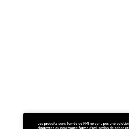
Sackville
(
1
)
1 Store
Saint John
(
6
)
6 Stores
Saint-Antoine
(
1
)
1 
Store
Sussex
(
1
)
1 Store
W
Waasis
(
1
)
1 Store
Welsford
(
1
)
1 Store
West Florenceville
(
1
)
1 S
Liens utiles
Rothmans Benson & Hedges
Accueil
Inc.
© 2026 Publication
Acheter
Tous les m
VEEV
Les produits sans fumée de PMI ne sont pas une solutio
cigarettes ou pour toute forme d’utilisation de tabac e