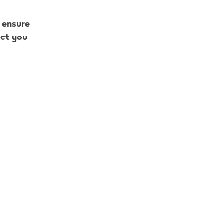
o ensure
ect you