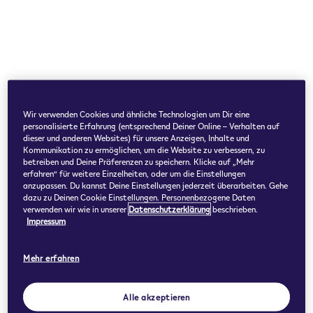
Wir verwenden Cookies und ähnliche Technologien um Dir eine
personalisierte Erfahrung (entsprechend Deiner Online – Verhalten auf
dieser und anderen Websites) für unsere Anzeigen, Inhalte und
Kommunikation zu ermöglichen, um die Website zu verbessern, zu
betreiben und Deine Präferenzen zu speichern. Klicke auf „Mehr
erfahren“ für weitere Einzelheiten, oder um die Einstellungen
anzupassen. Du kannst Deine Einstellungen jederzeit überarbeiten. Gehe
dazu zu Deinen Cookie Einstellungen. Personenbezogene Daten
verwenden wir wie in unserer
Datenschutzerklärung
beschrieben.
Impressum
Mehr erfahren
Alle akzeptieren