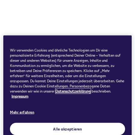
Wir verwenden Cookies und ähnliche Technologien um Dir eine
personalisierte Erfahrung (entsprechend Deiner Online – Verhalten auf
dieser und anderen Websites) für unsere Anzeigen, Inhalte und
Kommunikation zu ermöglichen, um die Website zu verbessern, zu
betreiben und Deine Präferenzen zu speichern. Klicke auf „Mehr
erfahren“ für weitere Einzelheiten, oder um die Einstellungen
anzupassen. Du kannst Deine Einstellungen jederzeit überarbeiten. Gehe
dazu zu Deinen Cookie Einstellungen. Personenbezogene Daten
verwenden wir wie in unserer
Datenschutzerklärung
beschrieben.
Impressum
Mehr erfahren
Alle akzeptieren