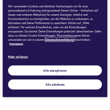
Wir verwenden Cookies und ähnliche Technologien um Dir eine
personalisierte Erfahrung (entsprechend Deiner Online – Verhalten auf
dieser und anderen Websites) für unsere Anzeigen, Inhalte und
Kommunikation zu ermöglichen, um die Website zu verbessern, zu
betreiben und Deine Präferenzen zu speichern. Klicke auf „Mehr
erfahren“ für weitere Einzelheiten, oder um die Einstellungen
anzupassen. Du kannst Deine Einstellungen jederzeit überarbeiten. Gehe
dazu zu Deinen Cookie Einstellungen. Personenbezogene Daten
verwenden wir wie in unserer
Datenschutzerklärung
beschrieben.
Impressum
Mehr erfahren
Alle akzeptieren
Alle ablehnen