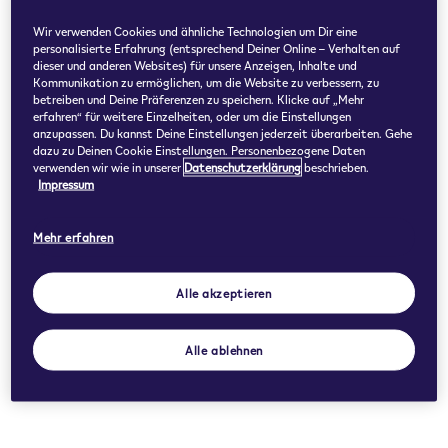
Wir verwenden Cookies und ähnliche Technologien um Dir eine
personalisierte Erfahrung (entsprechend Deiner Online – Verhalten auf
dieser und anderen Websites) für unsere Anzeigen, Inhalte und
Kommunikation zu ermöglichen, um die Website zu verbessern, zu
betreiben und Deine Präferenzen zu speichern. Klicke auf „Mehr
erfahren“ für weitere Einzelheiten, oder um die Einstellungen
anzupassen. Du kannst Deine Einstellungen jederzeit überarbeiten. Gehe
dazu zu Deinen Cookie Einstellungen. Personenbezogene Daten
verwenden wir wie in unserer
Datenschutzerklärung
beschrieben.
Impressum
Mehr erfahren
Alle akzeptieren
Alle ablehnen