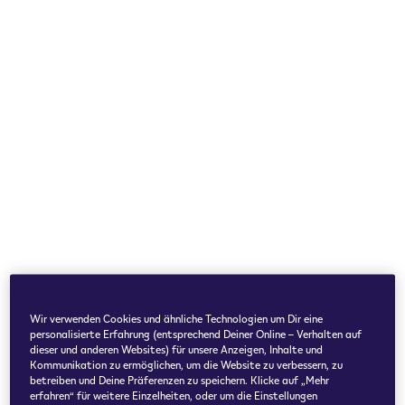
Wir verwenden Cookies und ähnliche Technologien um Dir eine
personalisierte Erfahrung (entsprechend Deiner Online – Verhalten auf
dieser und anderen Websites) für unsere Anzeigen, Inhalte und
Kommunikation zu ermöglichen, um die Website zu verbessern, zu
betreiben und Deine Präferenzen zu speichern. Klicke auf „Mehr
erfahren“ für weitere Einzelheiten, oder um die Einstellungen