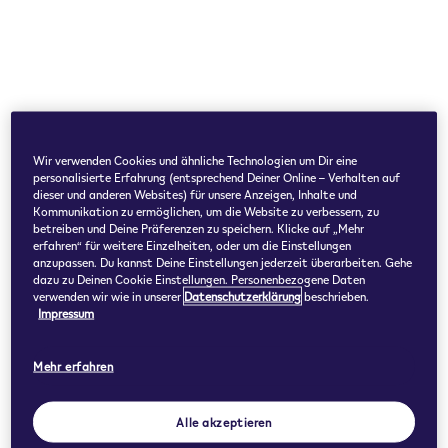
Wir verwenden Cookies und ähnliche Technologien um Dir eine
personalisierte Erfahrung (entsprechend Deiner Online – Verhalten auf
dieser und anderen Websites) für unsere Anzeigen, Inhalte und
Kommunikation zu ermöglichen, um die Website zu verbessern, zu
betreiben und Deine Präferenzen zu speichern. Klicke auf „Mehr
erfahren“ für weitere Einzelheiten, oder um die Einstellungen
anzupassen. Du kannst Deine Einstellungen jederzeit überarbeiten. Gehe
dazu zu Deinen Cookie Einstellungen. Personenbezogene Daten
verwenden wir wie in unserer
Datenschutzerklärung
beschrieben.
Impressum
Mehr erfahren
Alle akzeptieren