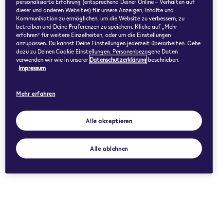
personalisierte Erfahrung (entsprechend Deiner Online – Verhalten auf
dieser und anderen Websites) für unsere Anzeigen, Inhalte und
Kommunikation zu ermöglichen, um die Website zu verbessern, zu
betreiben und Deine Präferenzen zu speichern. Klicke auf „Mehr
erfahren“ für weitere Einzelheiten, oder um die Einstellungen
anzupassen. Du kannst Deine Einstellungen jederzeit überarbeiten. Gehe
dazu zu Deinen Cookie Einstellungen. Personenbezogene Daten
verwenden wir wie in unserer
Datenschutzerklärung
beschrieben.
Impressum
Mehr erfahren
Alle akzeptieren
Alle ablehnen