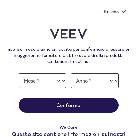
Nuovi Extra Flavours, gli aromi VEEV ONE dal gusto più
pieno
Italiano
﬋
Come utilizzare
VEEV
Inserisci mese e anno di nascita per confermare di essere un
maggiorenne fumatore o utilizzatore di altri prodotti
contenenti nicotina.
Date
Mese *
Anno *
Mese
Anno
of
birth
Conferma
Seleziona il tuo Kit
We Care
Questo sito contiene informazioni sui nostri