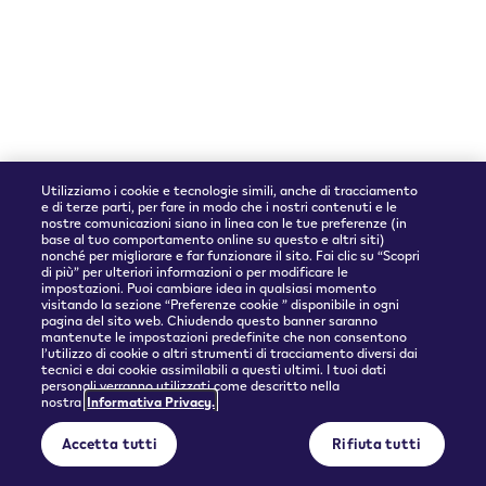
Dichiarazione di accessibilità
Informativa accessibilità
Dispositivo VEEV ONE
Informazioni sui pod VEEV ONE
Verifica della maggiore età
Utilizziamo i cookie e tecnologie simili, anche di tracciamento
e di terze parti, per fare in modo che i nostri contenuti e le
nostre comunicazioni siano in linea con le tue preferenze (in
base al tuo comportamento online su questo e altri siti)
nonché per migliorare e far funzionare il sito. Fai clic su “Scopri
di più” per ulteriori informazioni o per modificare le
Seguici su
Lingua
impostazioni. Puoi cambiare idea in qualsiasi momento
visitando la sezione “Preferenze cookie ” disponibile in ogni
pagina del sito web. Chiudendo questo banner saranno
Instagram
Italiano
mantenute le impostazioni predefinite che non consentono
l’utilizzo di cookie o altri strumenti di tracciamento diversi dai
tecnici e dai cookie assimilabili a questi ultimi. I tuoi dati
personali verranno utilizzati come descritto nella
nostra
Informativa Privacy.
Accetta tutti
Rifiuta tutti
Accettiamo