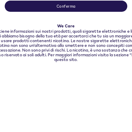
equisiti legali locali dobbiamo reindirizzarti al paese i
Conferma
trovi.
We Care
CONTINUA
ene informazioni sui nostri prodotti, quali sigarette elettroniche e 
di abbiamo bisogno della tua età per accertarci che tu sia un maggiore
usare prodotti contenenti nicotina. Le nostre sigarette elettroniche e
otina non sono un'alternativa allo smettere e non sono concepiti co
cessazione. Non sono privi di rischi. La nicotina, è una sostanza che c
 riservato ai soli adulti. Per maggiori informazioni visita la sezione
questo sito.