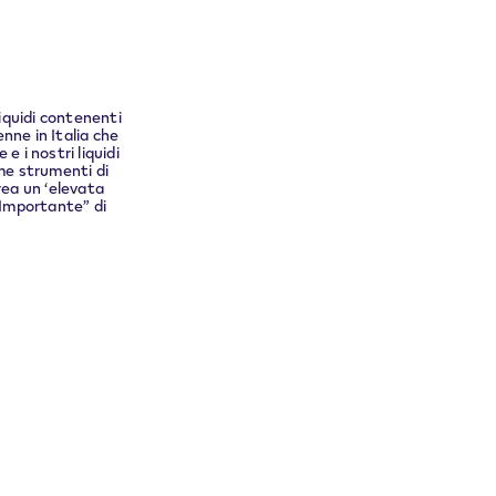
n cui ti
liquidi contenenti
nne in Italia che
 i nostri liquidi
me strumenti di
rea un ‘elevata
 “Importante” di