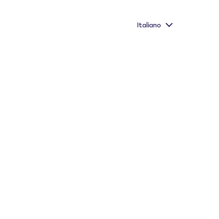
Italiano
Informazioni importanti
Store Locator