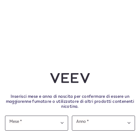
Inserisci mese e anno di nascita per confermare di essere un
maggiorenne fumatore o utilizzatore di altri prodotti contenenti
nicotina.
Date
Mese *
Anno *
of
Mese
Anno
Mese
Anno
birth
sito è destinato all'Italia- Al fine di garantire la co