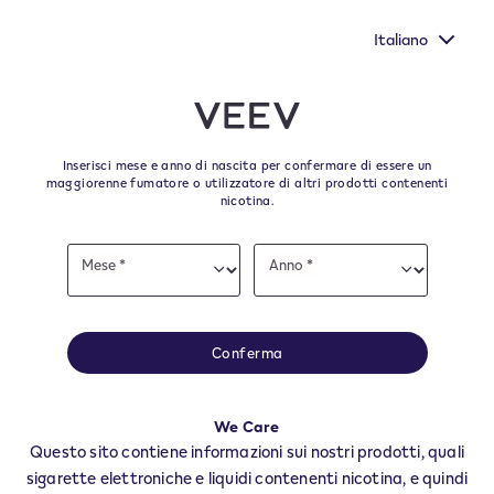
Nuovi Extra Flavours, gli aromi VEEV ONE dal gusto più
pieno
Italiano
﬋
Skip to content
Return to Nav
Inserisci mese e anno di nascita per confermare di essere un
Tutti i punti vendita e i
maggiorenne fumatore o utilizzatore di altri prodotti contenenti
nicotina.
rivenditori VEEV a VERONA
Date
Mese *
Anno *
of
Mese
Anno
Tutti i negozi e rivenditori VEEV per trovare il tuo rifornitore degli ultimi
birth
prodotti e accessori VEEV.
Tutti i negozi VEEV
Conferma
VR
VERONA
We Care
Negozi VEEV
Questo sito contiene informazioni sui nostri prodotti, quali
sigarette elettroniche e liquidi contenenti nicotina, e quindi