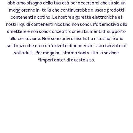
IQOS Boutique
abbiamo bisogno della tua età per accertarci che tu sia un
maggiorenne in Italia che continuerebbe a usare prodotti
Oggi chiuso
Oggi chiuso
Oggi chiuso
Oggi chiuso
Oggi chiuso
Oggi chiuso
contenenti nicotina. Le nostre sigarette elettroniche e i
Oggi chiuso
nostri liquidi contenenti nicotina non sono un'alternativa allo
‎Via Giuseppe Mazzini, 22
smettere e non sono concepiti come strumenti di supporto
Verona
37121
Verona
VR
alla cessazione. Non sono privi di rischi. La nicotina, è una
IT
sostanza che crea un ‘elevata dipendenza. Uso riservato ai
Numero principale
soli adulti. Per maggiori informazioni visita la sezione
+39 045 252 3496
+39 045 252 3496
“Importante” di questo sito.
Ulteriori informazioni
Rivendite
VERONA - 0062
‎25 Via Filippo Rosa Morando
37131
VERONA
VR
IT
VERONA - 0017
‎CORSO CASTELVECCHIO 13
37121
VERONA
VR