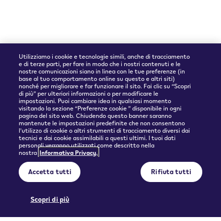
Utilizziamo i cookie e tecnologie simili, anche di tracciamento
e di terze parti, per fare in modo che i nostri contenuti e le
nostre comunicazioni siano in linea con le tue preferenze (in
base al tuo comportamento online su questo e altri siti)
nonché per migliorare e far funzionare il sito. Fai clic su “Scopri
Partner spedizioni
di più” per ulteriori informazioni o per modificare le
impostazioni. Puoi cambiare idea in qualsiasi momento
visitando la sezione “Preferenze cookie ” disponibile in ogni
pagina del sito web. Chiudendo questo banner saranno
mantenute le impostazioni predefinite che non consentono
l’utilizzo di cookie o altri strumenti di tracciamento diversi dai
tecnici e dai cookie assimilabili a questi ultimi. I tuoi dati
personali verranno utilizzati come descritto nella
nostra
Informativa Privacy.
© 2026 Philip Morris Products SA.
Accetta tutti
Rifiuta tutti
Privacy policy
Condizioni d'uso
Informazioni precontrattuali e Condizioni generali di vendita
Preferenze cookie
Scopri di più
QUESTO PRODOTTO NON È PRIVO DI RISCHI E FORNISCE NICOTINA CHE CREA
DIPENDENZA. SOLO PER MAGGIORENNI.
Licenza d'uso di contenuto generato dall'utente