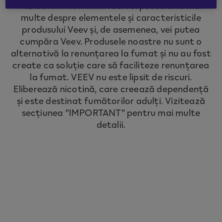
rezident în România. Aici vei putea afla mai
to redirect you to the country you are
multe despre elementele și caracteristicile
located in.
produsului Veev și, de asemenea, vei putea
cumpăra Veev. Produsele noastre nu sunt o
alternativă la renunțarea la fumat și nu au fost
CONTINUE
create ca soluție care să faciliteze renunțarea
la fumat. VEEV nu este lipsit de riscuri.
Eliberează nicotină, care creează dependență
și este destinat fumătorilor adulți. Vizitează
secțiunea ”IMPORTANT” pentru mai multe
detalii.