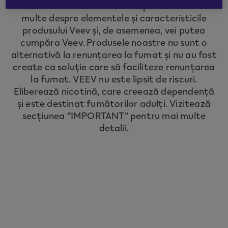
rezident în România. Aici vei putea afla mai
to redirect you to the country you are
multe despre elementele și caracteristicile
located in.
produsului Veev și, de asemenea, vei putea
cumpăra Veev. Produsele noastre nu sunt o
alternativă la renunțarea la fumat și nu au fost
CONTINUE
create ca soluție care să faciliteze renunțarea
la fumat. VEEV nu este lipsit de riscuri.
Eliberează nicotină, care creează dependență
și este destinat fumătorilor adulți. Vizitează
secțiunea ”IMPORTANT” pentru mai multe
detalii.