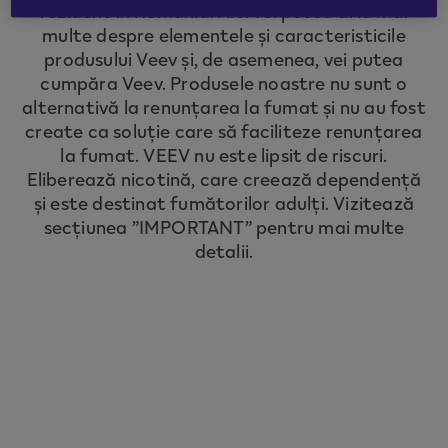
rezident în România. Aici vei putea afla mai
to redirect you to the country you are
multe despre elementele și caracteristicile
located in.
produsului Veev și, de asemenea, vei putea
cumpăra Veev. Produsele noastre nu sunt o
alternativă la renunțarea la fumat și nu au fost
CONTINUE
create ca soluție care să faciliteze renunțarea
la fumat. VEEV nu este lipsit de riscuri.
Eliberează nicotină, care creează dependență
și este destinat fumătorilor adulți. Vizitează
secțiunea ”IMPORTANT” pentru mai multe
detalii.