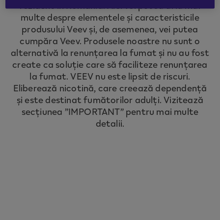
rezident în România. Aici vei putea afla mai
to redirect you to the country you are
multe despre elementele și caracteristicile
located in.
produsului Veev și, de asemenea, vei putea
cumpăra Veev. Produsele noastre nu sunt o
alternativă la renunțarea la fumat și nu au fost
CONTINUE
create ca soluție care să faciliteze renunțarea
la fumat. VEEV nu este lipsit de riscuri.
Eliberează nicotină, care creează dependență
și este destinat fumătorilor adulți. Vizitează
secțiunea ”IMPORTANT” pentru mai multe
detalii.