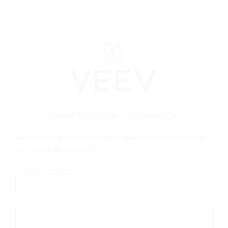
﬋
Créez un compte
|
Se connecte
Confirmez que vous êtes un adulte consommateur
VEEV CLUB - FAQs
de tabac ou nicotine
Date de Naissance
Rechercher
Courriel *
Courriel
Rechercher