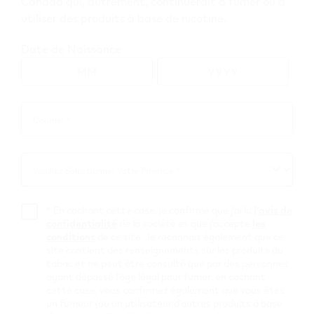
Canada qui, autrement, continuerait à fumer ou à
utiliser des produits à base de nicotine.
Vue de carte
Date de Naissance
Parcourez tous les détaillants VEEV
Courriel *
Courriel
British Columbia
*
Veuillez Sélectionner Votre Province *
Merritt
Veuillez
Sélectionner
7-Eleven
Votre
*
En cochant cette case, je confirme que j’ai lu
l’avis de
Province
confidentialité
de la société et que j’accepte
les
#26675
conditions
de ce site. Je reconnais également que ce
site contient des renseignements sur les produits du
2002 Nicola Ave
,
Merritt
tabac et ne peut être consulté que par des personnes
Obtenir Itinéraire
ayant dépassé l’âge légal pour fumer; en cochant
cette case, vous confirmez également que vous êtes
Merrit Esso
un fumeur (ou un utilisateur d’autres produits à base