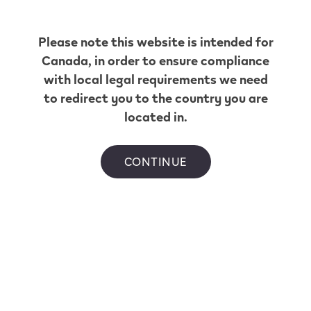
Petro Canada
68254
Please note this website is intended for
Canada
, in order to ensure compliance
3591 Voght St
,
Merritt
with local legal requirements we need
Obtenir Itinéraire
to redirect you to the country you are
Shell C12389
located in.
3603 Dewolf Way
,
Merritt
Obtenir Itinéraire
CONTINUE
Nicola Valley
Town Pantry & Triple O's
3643 De Wolf Way, R.R 1
,
Merritt
Obtenir Itinéraire
Liens utiles