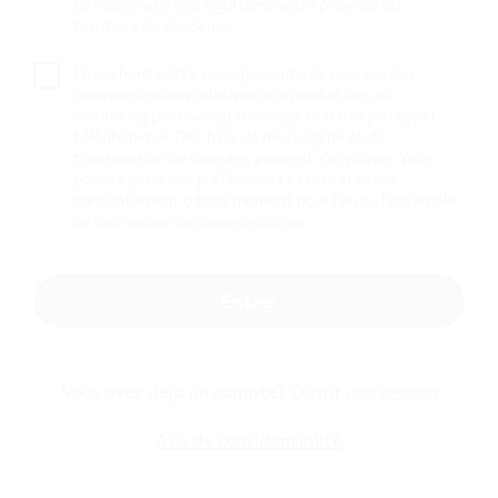
de nicotine) d’âge légal dans votre province ou
territoire de résidence.
3683 Dewolf Way
,
Merritt
Obtenir Itinéraire
En cochant cette case, j’accepte de recevoir des
CANCO 126
communications relatives aux produits et au
marketing par courriel, message texte et/ou appel
MERRITT
téléphonique. Des frais de messagerie et de
transmission de données peuvent s’appliquer. Vous
pouvez gérer vos préférences et retirer votre
2302 NICOLA AVE
,
Merritt
consentement à tout moment pour l’un ou l’ensemble
Obtenir Itinéraire
de ces modes de communication.
Supersave Gas
11
Entrer
2525 Nicola Ave
,
Merritt
Obtenir Itinéraire
Mobil 3783
Vous avez déjà un compte?
Ouvrir une session
Avis de confidentialité
2760 Forksdale Ave
,
Merritt
Obtenir Itinéraire