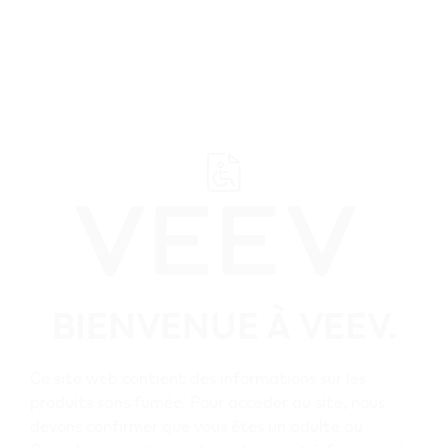
﬋
Parcourez tous les détaillants VEEV
British Columbia
BIENVENUE À VEEV.
Merritt
Ce site web contient des informations sur les
Tous les détaillants
produits sans fumée. Pour accéder au site, nous
devons confirmer que vous êtes un adulte au
VEEV Merritt