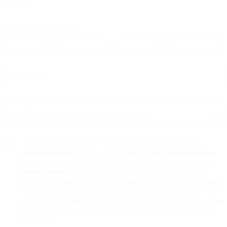
nicotine.
Date de Naissance
Courriel *
er
etter
Letter
Letter
Letter
Letter
Letter
Letter
Letter
Letter
Letter
Letter
Letter
Letter
Letter
Letter
M
N
O
P
Q
R
S
T
U
V
W
X
Y
Z
Courriel
M
N
O
P
Q
R
S
T
U
V
W
X
Y
Z
*
Veuillez Sélectionner Votre Province *
Veuillez
 Stores
Armstrong
(
2
)
2 Stores
Ashcroft
(
1
)
1 Store
Sélectionner
Votre
*
En cochant cette case, je confirme que j’ai lu
l’avis de
re
Bowen Island
(
1
)
1 Store
Brackendale
(
1
)
1 Store
Brentwood 
confidentialité
de la société et que j’accepte
les conditions
Province
de ce site. Je reconnais également que ce site contient des
gar
(
5
)
5 Stores
Charlie Lake
(
1
)
1 Store
Chase
(
3
)
3 Stores
Chema
renseignements sur les produits du tabac et ne peut être
(
1
)
1 Store
Clinton
(
1
)
1 Store
Cloverdale
(
2
)
2 Stores
Coldstrea
consulté que par des personnes ayant dépassé l’âge légal pour
fumer; en cochant cette case, vous confirmez également que
Stores
Creston
(
4
)
4 Stores
Crofton
(
1
)
1 Store
Cumberland
(
2
)
2 
vous êtes un fumeur (ou un utilisateur d’autres produits à base
de nicotine) d’âge légal dans votre province ou territoire de
Stores
Duncan
(
8
)
8 Stores
résidence.