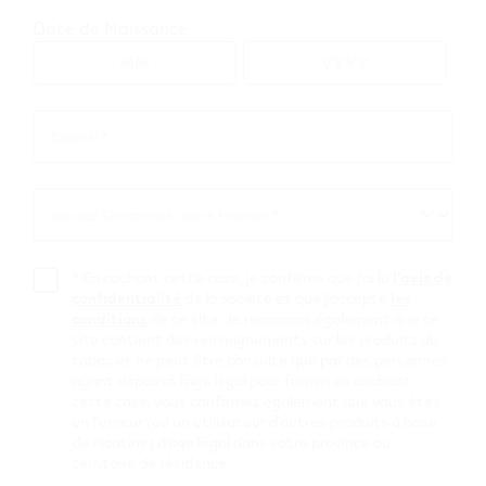
Date de Naissance
Vue de carte
Parcourez tous les détaillants VEEV
Courriel *
Courriel
*
British Columbia
Veuillez Sélectionner Votre Province *
Veuillez
Sélectionner
Votre
Mill Bay
*
En cochant cette case, je confirme que j’ai lu
l’avis de
Province
confidentialité
de la société et que j’accepte
les
Shell C47088
conditions
de ce site. Je reconnais également que ce
site contient des renseignements sur les produits du
tabac et ne peut être consulté que par des personnes
828 Deloume Rd
,
Mill Bay
ayant dépassé l’âge légal pour fumer; en cochant
Obtenir Itinéraire
cette case, vous confirmez également que vous êtes
un fumeur (ou un utilisateur d’autres produits à base
de nicotine) d’âge légal dans votre province ou
territoire de résidence.
Liens utiles