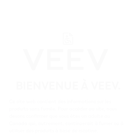
﬋
Parcourez tous les détaillants VEEV
BIENVENUE À VEEV.
British Columbia
Ce site web contient des informations sur les
Mill Bay
produits sans fumée. Pour accéder au site, nous
Tous les détaillants
devons confirmer que vous êtes un adulte au
Canada qui, autrement, continuerait à fumer ou à
VEEV Mill Bay
utiliser des produits à base de nicotine.