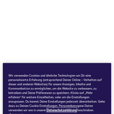
1 x Pack (1) 10,90 €
1 x Multipack (5) 49,00 €
Wir verwenden Cookies und ähnliche Technologien um Dir eine
personalisierte Erfahrung (entsprechend Deiner Online – Verhalten auf
dieser und anderen Websites) für unsere Anzeigen, Inhalte und
Kommunikation zu ermöglichen, um die Website zu verbessern, zu
betreiben und Deine Präferenzen zu speichern. Klicke auf „Mehr
erfahren“ für weitere Einzelheiten, oder um die Einstellungen
anzupassen. Du kannst Deine Einstellungen jederzeit überarbeiten. Gehe
dazu zu Deinen Cookie Einstellungen. Personenbezogene Daten
verwenden wir wie in unserer
Datenschutzerklärung
beschrieben.