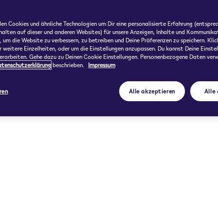
1 x Pack (2) 10,90 €
en Cookies und ähnliche Technologien um Dir eine personalisierte Erfahrung (entspre
rhalten auf dieser und anderen Websites) für unsere Anzeigen, Inhalte und Kommunika
, um die Website zu verbessern, zu betreiben und Deine Präferenzen zu speichern. Kli
r weitere Einzelheiten, oder um die Einstellungen anzupassen. Du kannst Deine Einste
berarbeiten. Gehe dazu zu Deinen Cookie Einstellungen. Personenbezogene Daten ver
tenschutzerklärung
beschrieben.
Impressum
ren
Alle akzeptieren
Alle