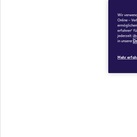
Wir verwend
Online – Ve
ermöglichen
erfahren“ fü
jederzeit ü
in unserer
Da
Mehr erfah