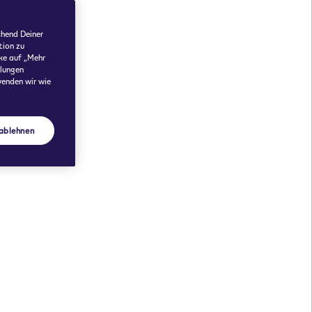
1 x Multipack (10) 49,00 €
chend Deiner
tion zu
cke auf „Mehr
llungen
wenden wir wie
 ablehnen