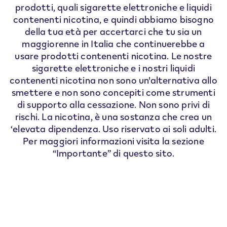
prodotti, quali sigarette elettroniche e liquidi
contenenti nicotina, e quindi abbiamo bisogno
VEEV ONE
VEEV inPRIME
VEEV
della tua età per accertarci che tu sia un
maggiorenne in Italia che continuerebbe a
usare prodotti contenenti nicotina. Le nostre
sigarette elettroniche e i nostri liquidi
contenenti nicotina non sono un'alternativa allo
smettere e non sono concepiti come strumenti
di supporto alla cessazione. Non sono privi di
rischi. La nicotina, è una sostanza che crea un
‘elevata dipendenza. Uso riservato ai soli adulti.
Per maggiori informazioni visita la sezione
“Importante” di questo sito.
Come utilizzare VEEV.
Utilizzare VEEV è semplice. Come iniziare a
usarla e altri consigli utili.