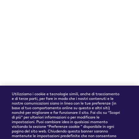
Accettiamo
Utilizziamo i cookie e tecnologie simili, anche di tracciamento
Partner spedizioni
e di terze parti, per fare in modo che i nostri contenuti e le
nostre comunicazioni siano in linea con le tue preferenze (in
base al tuo comportamento online su questo e altri siti)
nonché per migliorare e far funzionare il sito. Fai clic su “Scopri
di più” per ulteriori informazioni o per modificare le
impostazioni. Puoi cambiare idea in qualsiasi momento
visitando la sezione “Preferenze cookie ” disponibile in ogni
pagina del sito web. Chiudendo questo banner saranno
mantenute le impostazioni predefinite che non consentono