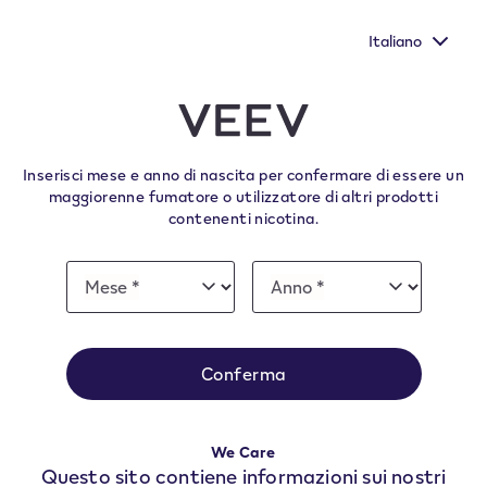
r far sentire la tua voce
Nuovi Extra Flavours, gli aromi 
a Commissione Europea.
Italiano
pieno
﬋
Assistenza VEEV
Inserisci mese e anno di nascita per confermare di essere un
maggiorenne fumatore o utilizzatore di altri prodotti
contenenti nicotina.
Date
Mese *
Anno *
Mese
Anno
of
birth
Seleziona il tuo Kit
Conferma
We Care
Questo sito contiene informazioni sui nostri