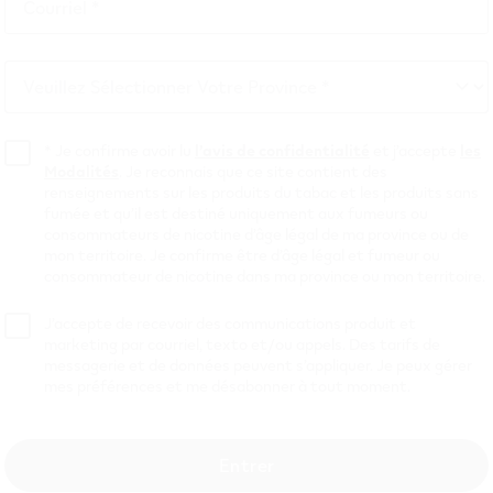
Courriel *
Courriel
*
ce deux nouvelles save
Veuillez Sélectionner Votre Province *
Veuillez
Sélectionner
e d’originalité
Votre
*
Je confirme avoir lu
l’avis de confidentialité
et j’accepte
les
Modalités
. Je reconnais que ce site contient des
Province
renseignements sur les produits du tabac et les produits sans
fumée et qu’il est destiné uniquement aux fumeurs ou
s une question de choix, et VEEV a le plaisir d’annoncer deu
consommateurs de nicotine d’âge légal de ma province ou de
urs adultes peuvent choisir : VEEV Island Cascade et VEEV 
mon territoire. Je confirme être d’âge légal et fumeur ou
consommateur de nicotine dans ma province ou mon territoire.
 saveurs sont élaborées par des experts dans l’Union européen
 elles sont prêtes à être utilisées dans nos capsules de liqu
J’accepte de recevoir des communications produit et
nt elles se présentent.
marketing par courriel, texto et/ou appels. Des tarifs de
messagerie et de données peuvent s’appliquer. Je peux gérer
les options pour les palais a
mes préférences et me désabonner à tout moment.
VEEV Island Cascade
Entrer