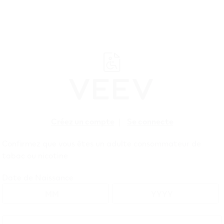
Créez un compte
|
Se connecte
Soutien
Rense
Confirmez que vous êtes un adulte consommateur de
tabac ou nicotine
Date de Naissance