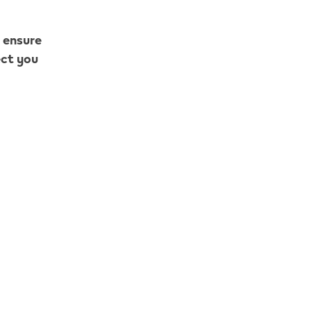
he de melon d’eau.
o ensure
ect you
rémeuse.
x saveurs que vous
 qualité pharmaceutique
ire.
VEEV
e. Vous pouvez les
e sur le site
Web VEEV
,
ous.