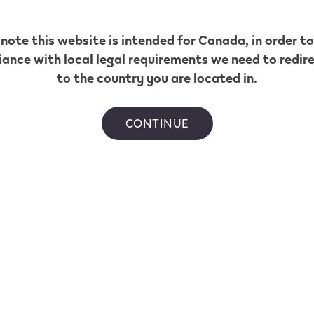
e offre un mélange de menthe rafraîchissante avec une touc
 note this website is intended for
Canada
, in order t
VEEV Velvet Valley
ance with local legal requirements we need to redir
to the country you are located in.
, imaginez un mélange de miel avec une touche de vanille c
CONTINUE
 nos deux nouvelles saveurs vous essayez, attendez-vous au
che sophistiquée. De plus, les deux offrent une nicotine de
 pureté constantes, ainsi que des arômes de qualité alimenta
intenant les nouvelles saveurs 
duits VEEV, se procurer nos deux nouvelles saveurs est facil
nant avec
la livraison automatique VEEV
, les acheter en lign
 près de chez vous.
rs uniques avec une touche d’originalité? VEEV s’occupe de v