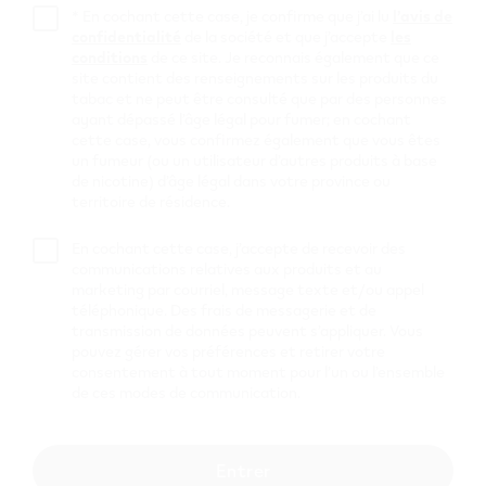
Votre
*
En cochant cette case, je confirme que j’ai lu
l’avis de
Province
décrivant la stratégie de l’entreprise pour améliorer
Enjoy. Follow. WIN. - Règlement
confidentialité
de la société et que j’accepte
les
les perspectives d’emploi des personnes handicapées
conditions
de ce site. Je reconnais également que ce
VEEV CLUB Tirage au sort - Règlement
et augmenter leur accessibilité à l’emploi.
site contient des renseignements sur les produits du
tabac et ne peut être consulté que par des personnes
Rodeo Tickets Contest Terms and Condition
ayant dépassé l’âge légal pour fumer; en cochant
Formation
cette case, vous confirmez également que vous êtes
un fumeur (ou un utilisateur d’autres produits à base
Altitunes Festival Raffle Terms
de nicotine) d’âge légal dans votre province ou
RBH s’assurera de donner de la formation à tous ses
territoire de résidence.
Spin and Score Terms
employés quant aux exigences de la LAPHO et du
Code des droits de la personne de l’Ontario et
En cochant cette case, j’accepte de recevoir des
d’autres législations sur l’accessibilité et du Code des
communications relatives aux produits et au
droits de la personne applicables au Canada en ce qui
marketing par courriel, message texte et/ou appel
téléphonique. Des frais de messagerie et de
concerne les personnes handicapées. La formation
transmission de données peuvent s’appliquer. Vous
sera offerte de la façon qui convient le mieux aux
pouvez gérer vos préférences et retirer votre
fonctions des employés. Cette formation sera
consentement à tout moment pour l’un ou l’ensemble
de ces modes de communication.
également donnée à chaque nouvel employé dans le
cadre du programme d’intégration offert à
l’embauche. Les employés seront aussi formés lorsque
Entrer
des modifications seront apportées à la présente