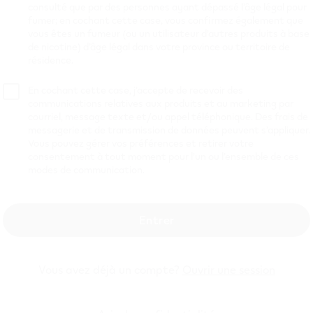
Tirage au sort
consulté que par des personnes ayant dépassé l’âge légal pour
fumer; en cochant cette case, vous confirmez également que
vous êtes un fumeur (ou un utilisateur d’autres produits à base
Tirage 1
Tirage 2
de nicotine) d’âge légal dans votre province ou territoire de
Date
Date
Date
Date
résidence.
de
de
de
de
début
fin
Date/Heure
début
fin
Période
En cochant cette case, j’accepte de recevoir des
(00 h
(23 h
du tirage
(00 h
(23 h
communications relatives aux produits et au marketing par
00
59
00
59
courriel, message texte et/ou appel téléphonique. Des frais de
HE)
HE)
HE)
HE)
messagerie et de transmission de données peuvent s’appliquer.
15
31
15
30
108
Vous pouvez gérer vos préférences et retirer votre
avril
mai
2 juin 2026
avril
juin
consentement à tout moment pour l’un ou l’ensemble de ces
jours
2026
2026
2026
2026
modes de communication.
ADMISSIBILITÉ :
Entrer
Le concours est ouvert aux résidents de l'Ontario, de 
l'Alberta, au Canada, qui ont atteint l'âge légal de la
résidence au moment de la participation – à l’excepti
Vous avez déjà un compte?
Ouvrir une session
agents (et de ceux avec qui ces personnes vivent, qu’il
Benson & Hedges Inc. (le “
commanditaire
”), ses socié