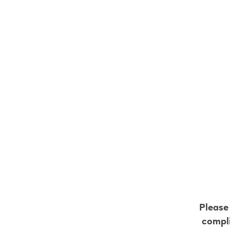
Spin and Score Terms
Please
compli