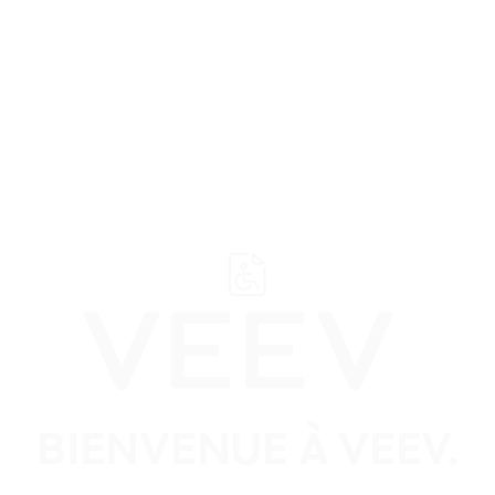
Soutien
Rense
RÈGLEMENT OF
CE CONCOURS EST OUV
BIENVENUE À VEEV.
AUX RÉSIDENTS CANA