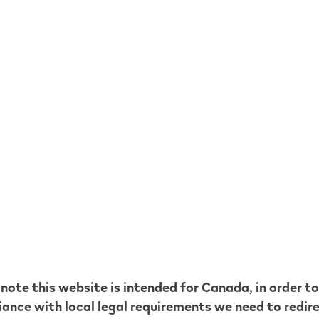
par l’une ou plusieurs des méthodes suivantes :
Méthode A : passez une commande en ligne VEEV (1 tour
commande)
Méthode B : enregistrez un dispositif VEEV One ou V
les magasins de détail (1 tour et 1 bulletin de particip
Méthode C : scannez un emballage VEEV One ou VEEV 
participation par scan, jusqu'à 10 scans par mois cale
Méthode D : inscrivez-vous à notre infolettre lors d’
de vapotage (1 tour et 1 bulletin de participation par 
Méthode E : Méthode E : imprimez votre prénom, nom 
adresse postale complète (y compris le code postal), ad
signature sur une feuille de papier blanc ordinaire et 
 note this website is intended for
Canada
, in order t
enveloppe affranchie au tarif canadien et comprenan
ance with local legal requirements we need to redir
préaffranchie) accompagnée d’un texte manuscrit orig