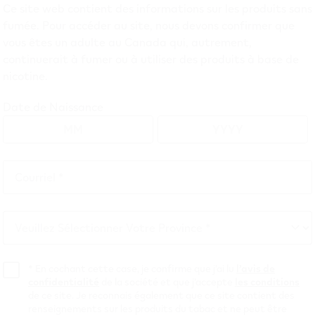
COLOMBIE-BRITANNIQU
Ce site web contient des informations sur les produits sans
fumée. Pour accéder au site, nous devons confirmer que
ONTARIO UNIQ
vous êtes un adulte au Canada qui, autrement,
ET EST RÉGI PAR LA L
continuerait à fumer ou à utiliser des produits à base de
nicotine.
PÉRIODE DE TIRAGE AU SORT :
Date de Naissance
Le concours « Spin and Score » (le “
Concours
”) débute 
termine 31 juillet 2026 à 23 h 59 HE (la “
Période du Co
Aux fins du présent Concours, la Période du Concours 
Courriel *
Courriel
Roue numérique
*
Veuillez Sélectionner Votre Province *
Date de début (00 h
Date de fin (23 h
Veuillez
Période
00 HE)
59 HE)
Sélectionner
108
Votre
*
En cochant cette case, je confirme que j’ai lu
l’avis de
15 avril 2026
31 juillet 2026
confidentialité
de la société et que j’accepte
les conditions
jours
Province
de ce site. Je reconnais également que ce site contient des
renseignements sur les produits du tabac et ne peut être