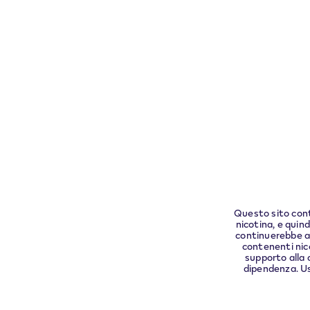
Questo 
con i r
Questo sito conti
nicotina, e quin
continuerebbe a 
contenenti nic
supporto alla 
dipendenza. Uso