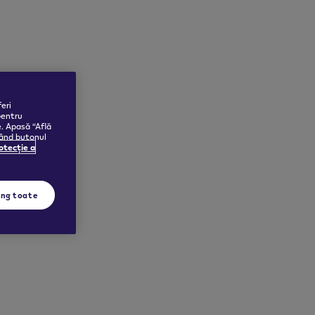
eri
pentru
e. Apasă “Află
sând butonul
rotecție a
ing toate