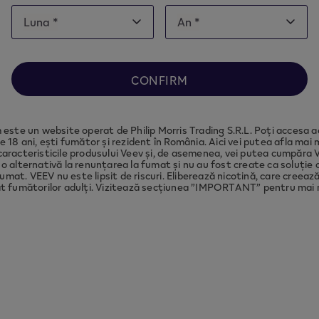
Date
Luna *
An *
Luna
An
of
Luna
An
note this website is intended for
Romania
, in order 
birth
ance with local legal requirements we need to redir
to the country you are located in.
CONFIRM
CONTINUE
este un website operat de Philip Morris Trading S.R.L. Poți accesa a
e 18 ani, ești fumător și rezident în România. Aici vei putea afla mai
caracteristicile produsului Veev și, de asemenea, vei putea cumpăra 
o alternativă la renunțarea la fumat și nu au fost create ca soluție c
umat. VEEV nu este lipsit de riscuri. Eliberează nicotină, care creea
t fumătorilor adulți. Vizitează secțiunea ”IMPORTANT” pentru mai m