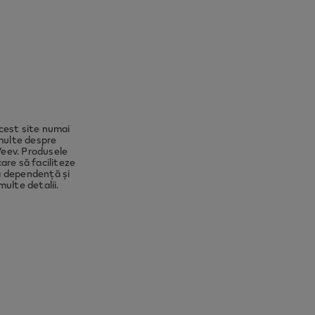
to ensure
ect you
cest site numai
 multe despre
Veev. Produsele
are să faciliteze
ză dependență și
ulte detalii.