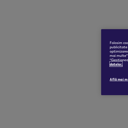
Folosim coo
publicitate
optimizarea
mai multe” 
“Gestioneaz
datelor.
Află mai m