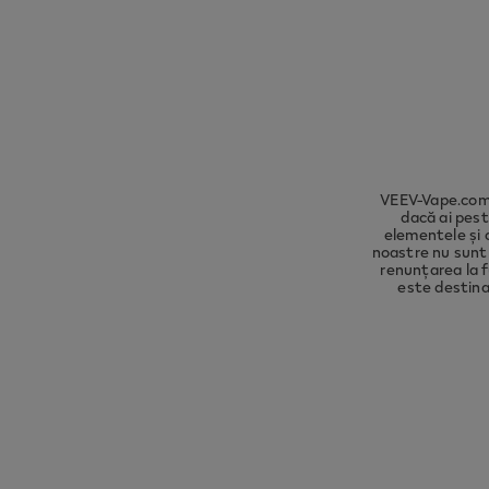
Please 
compli
VEEV-Vape.com 
dacă ai pest
elementele și 
noastre nu sunt 
renunțarea la f
este destina