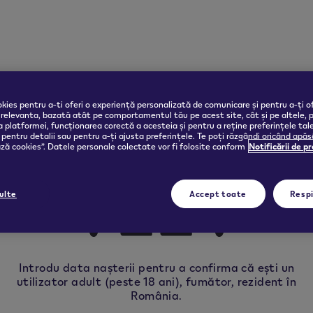
kies pentru a-ti oferi o experiență personalizată de comunicare și pentru a-ți of
 relevanta, bazată atât pe comportamentul tău pe acest site, cât și pe altele, 
 platformei, funcționarea corectă a acesteia și pentru a reține preferințele tal
pentru detalii sau pentru a-ți ajusta preferințele. Te poți răzgândi oricând apă
ă cookies”. Datele personale colectate vor fi folosite conform
Notificării de p
ulte
Accept toate
Resp
Introdu data nașterii pentru a confirma că ești un
VEEV
utilizator adult (peste 18 ani), fumător, rezident în
România.